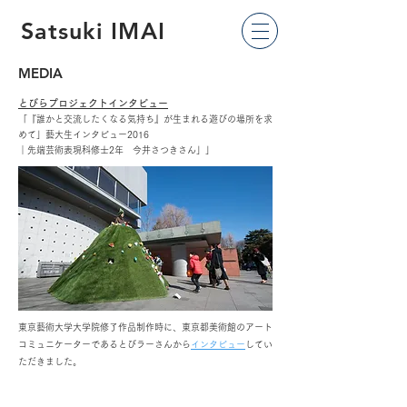
Satsuki IMAI
MEDIA
とびらプロジェクトインタビュー
「『誰かと交流したくなる気持ち』が生まれる遊びの場所を求
めて」藝大生インタビュー2016
｜先端芸術表現科修士2年 今井さつきさん」」
​東京藝術大学大学院修了作品制作時に、東京都美術館のアート
コミュニケーターであるとびラーさんから
インタビュー
してい
ただきました。